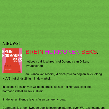
NIEUWS!
BREIN
HORMONEN
SEKS
,
het boek dat ik schreef met Dorenda van Dijken,
gynaecoloog,
en Bianca van Moorst, klinisch psycholoog en seksuoloog
NVVS, ligt sinds 28 juni in de winkel.
In dit boek beschrijven wij de interactie tussen het zenuwstelsel, het
hormoonstelsel en seksualiteit
in de verschillende levensfasen van een vrouw.
Daarnaast is er een tweede deel te lezen op internet, over 'Wat als het anders