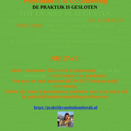
Psychiatrie & Counseling
DE PRAKTIJK IS GESLOTEN
TOT EN MET 19 AUGUSTUS.
VOOR DRINGENDE ZAKEN KUNT U,
BIJ VOORKEUR
PER E-MAIL
, CONTACT OPNEMEN MET MIJN
WAARNEMER
JAN VAN DEN HOMBERGH
E: CONTACT@PRAKTIJKVANDENHOMBERGH.NL
T: 06-11 95 95 73
NIEUWS!
Sinds 1 november 2025 werk ik samen met
Jan van den
Hombergh
, verslavingsarts en psychiater.
Jan gaat na mijn pensioen (01-06-2027) mijn praktijk
overnemen.
Tot die tijd neem ik geen nieuwe patiënten meer aan, maar zal
ik geleidelijk mijn behandelingen afbouwen.
https://praktijkvandenhombergh.nl